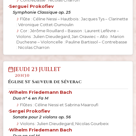
Contrebasse : Nicolas Charron
•
Sergueï Prokofiev
Symphonie Classique op. 25
Flûte : Céline Nessi – Hautbois : Jacques Tys – Clarinette
: Véronique Cottet-Dumoulin
Cor : Jérôme Rouillard – Basson : Laurent Lefèvre –
Violons : Julien Dieudegard, Jan Orawiec – Alto : Marion
Duchesne – Violoncelle : Pauline Bartissol – Contrebasse
: Nicolas Charron
JEUDI 23 JUILLET
20H30
Église St Sauveur de Séverac
•
Wihelm Friedemann Bach
Duo n° 4 en Fa M
Flûtes : Céline Nessi et Sabrina Maaroufi
•
Sergei Prokofiev
Sonate pour 2 violons op. 56
Violons : Julien Dieudegard, Nicolas Gourbeix
•
Wihelm Friedemann Bach
Duo en sol M